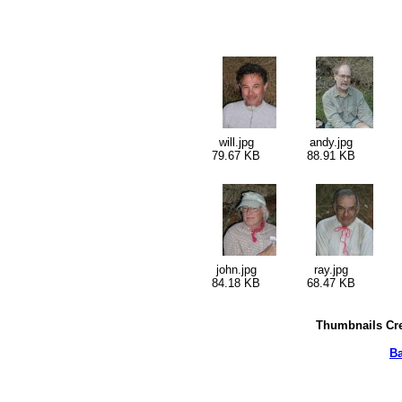
will.jpg
andy.jpg
79.67 KB
88.91 KB
john.jpg
ray.jpg
84.18 KB
68.47 KB
Thumbnails Cre
Ba